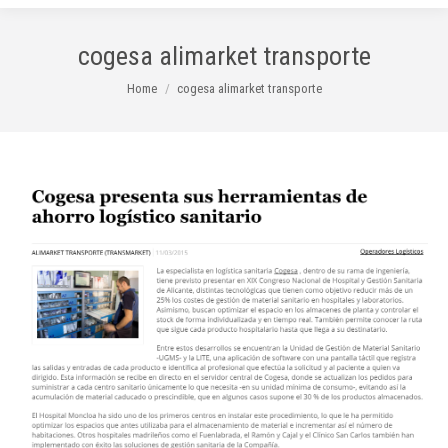
cogesa alimarket transporte
You are here:
Home
cogesa alimarket transporte