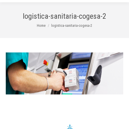
logistica-sanitaria-cogesa-2
You are here:
Home
logistica-sanitaria-cogesa-2