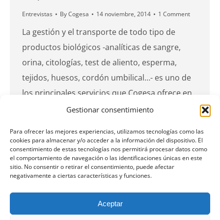
Entrevistas
By
Cogesa
14 noviembre, 2014
1 Comment
La gestión y el transporte de todo tipo de
productos biológicos -analíticas de sangre,
orina, citologías, test de aliento, esperma,
tejidos, huesos, cordón umbilical…- es uno de
los principales servicios que Cogesa ofrece en
centros sanitarios, laboratorios y hospitales de
Gestionar consentimiento
diferentes lugares de España. Entre los valores
Para ofrecer las mejores experiencias, utilizamos tecnologías como las
diferenciales de este proceso de logística
cookies para almacenar y/o acceder a la información del dispositivo. El
consentimiento de estas tecnologías nos permitirá procesar datos como
biosanitaria se encuentran el ahorro de costes,
el comportamiento de navegación o las identificaciones únicas en este
sitio. No consentir o retirar el consentimiento, puede afectar
la puntualidad, la…
negativamente a ciertas características y funciones.
Aceptar