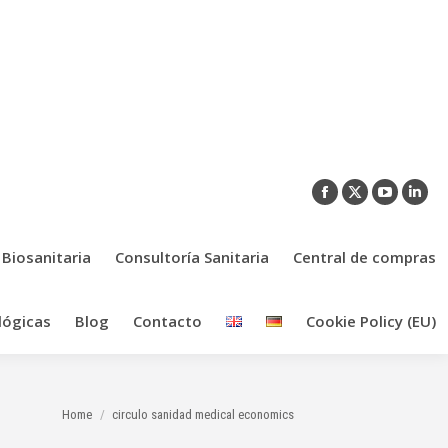
Facebook
X
YouTub
Link
page
page
page
pag
opens
opens
opens
ope
 Biosanitaria
Consultoría Sanitaria
Central de compras
in
in
in
in
new
new
new
new
lógicas
Blog
Contacto
Cookie Policy (EU)
window
window
window
win
You are here:
Home
circulo sanidad medical economics